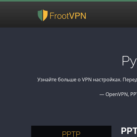
Ру
Узнайте больше о VPN настройках. Пере
— OpenVPN, PPT
PPT
PPTP