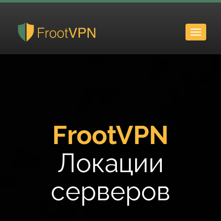
Toggle
naviga
FrootVPN
Локации
серверов