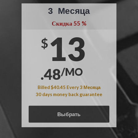
3
Месяца
Скидка
55
%
13
$
.48
/MO
Billed
$40.45
Every
3
Месяца
30 days money back guarantee
Выбрать