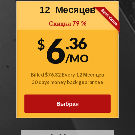
12
Месяцев
Скидка
79
%
6
.36
$
/MO
Billed
$76.32
Every
12
Месяцев
30 days money back guarantee
Выбран