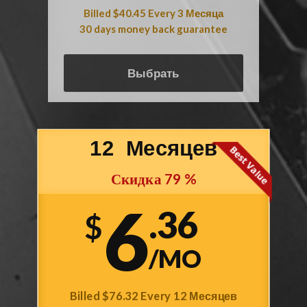
Billed
$40.45
Every
3
Месяца
30 days money back guarantee
Выбрать
12
Месяцев
Скидка
79
%
6
.36
$
/MO
Billed
$76.32
Every
12
Месяцев