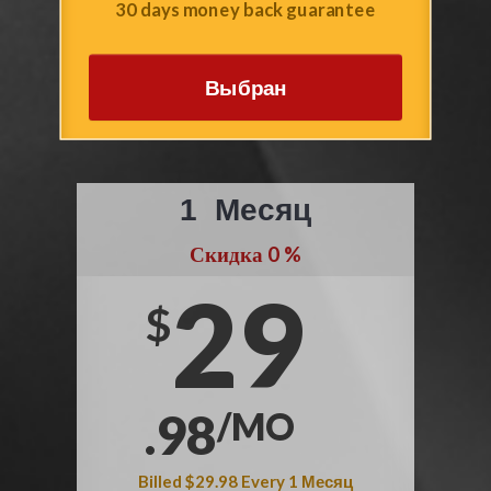
30 days money back guarantee
Выбран
1
Месяц
Скидка
0
%
29
$
.98
/MO
Billed
$29.98
Every
1
Месяц